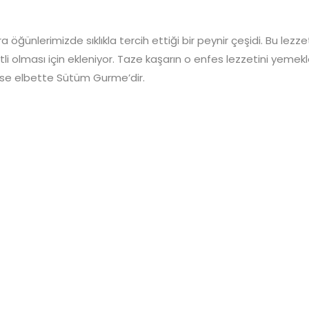
ğünlerimizde sıklıkla tercih ettiği bir peynir çeşidi. Bu lez
 olması için ekleniyor. Taze kaşarın o enfes lezzetini yemekle
i ise elbette Sütüm Gurme’dir.