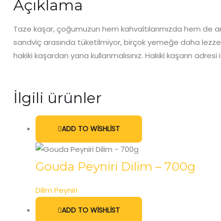
Açıklama
Taze kaşar, çoğumuzun hem kahvaltılarımızda hem de ara ö
sandviç arasında tüketilmiyor, birçok yemeğe daha lezzetli
hakiki kaşardan yana kullanmalısınız. Hakiki kaşarın adres
İlgili ürünler
ADD TO WISHLIST
Gouda Peyniri Dilim – 700g
Dilim Peyniri
ADD TO WISHLIST