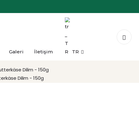
Galeri
İletişim
TR
da Peyniri Dilim - 300g
terkäse Dilim - 150g