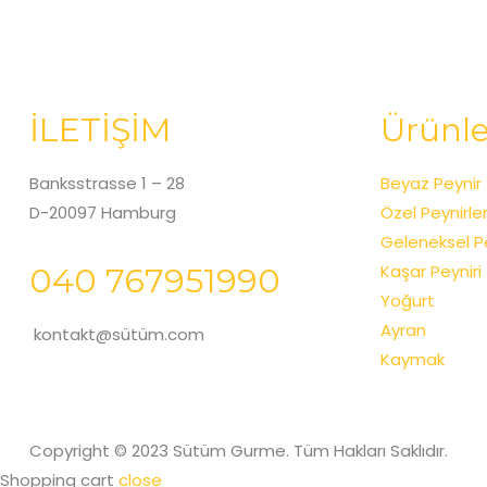
İLETİŞİM
Ürünle
Banksstrasse 1 – 28
Beyaz Peynir
D-20097 Hamburg
Özel Peynirle
Geleneksel Pe
Kaşar Peyniri
040 767951990
Yoğurt
Ayran
kontakt@sütüm.com
Kaymak
Copyright © 2023 Sütüm Gurme. Tüm Hakları Saklıdır.
Shopping cart
close