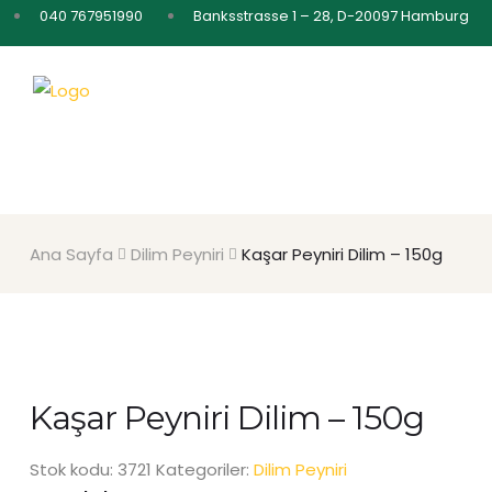
040 767951990
Banksstrasse 1 – 28, D-20097 Hamburg
Ana Sayfa
Dilim Peyniri
Kaşar Peyniri Dilim – 150g
Kaşar Peyniri Dilim – 150g
Stok kodu:
3721
Kategoriler:
Dilim Peyniri