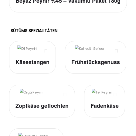
Beyaz Peynir %45 – Vakumlu Paket 180g
SÜTÜMS SPEZIALITÄTEN
Käsestangen
Frühstücksgenuss
Zopfkäse geflochten
Fadenkäse