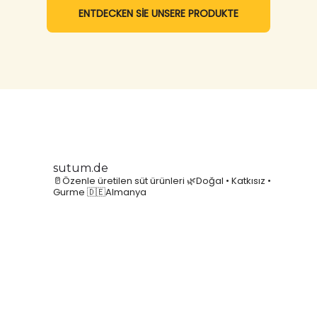
ENTDECKEN SİE UNSERE PRODUKTE
sutum.de
🥛Özenle üretilen süt ürünleri
🌿Doğal • Katkısız •
Gurme
🇩🇪Almanya