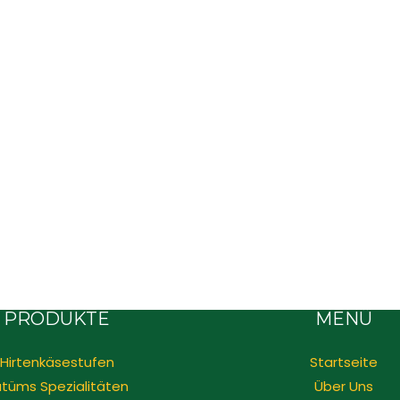
PRODUKTE
MENÜ
Hirtenkäsestufen
Startseite
tüms Spezialitäten
Über Uns