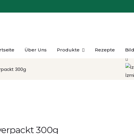
rtseite
Über Uns
Produkte
Rezepte
Bil
Ezi
rpackt 300g
İzm
verpackt 300g