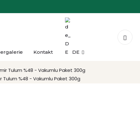
dergalerie
Kontakt
DE
ne Tam Yağlı Kaşar - 300g
ir Tulum %48 - Vakumlu Paket 300g