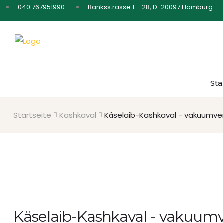
040 767951990
Banksstrasse 1 – 28, D-20097 Hamburg
Sta
Startseite
Kashkaval
Käselaib-Kashkaval - vakuumve
Käselaib-Kashkaval - vakuum