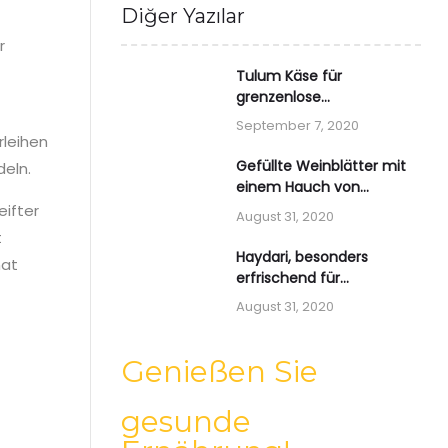
Diğer Yazılar
r
Tulum Käse für
grenzenlose
Gaumenfreude
September 7, 2020
(Nomadenkäse, türkischer
rleihen
Art)
Gefüllte Weinblätter mit
deln.
einem Hauch von
zauberhaftem Joghurt
eifter
August 31, 2020
t
Haydari, besonders
hat
erfrischend für
Joghurtliebhaber
August 31, 2020
Genießen Sie
gesunde